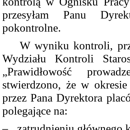
kontrolą w Ognisku Pracy
przesyłam Panu Dyrekt
pokontrolne.
W wyniku kontroli, prze
Wydziału Kontroli Star
„Prawidłowość prowadz
stwierdzono, że w okresie
przez Pana Dyrektora plac
polegające na:
– zatrudnieniu głównego k