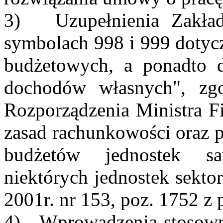
3) Uzupełnienia Zakła
symbolach 998 i 999 doty
budżetowych, a ponadto 
dochodów własnych", zg
Rozporządzenia Ministra F
zasad rachunkowości oraz p
budżetów jednostek sa
niektórych jednostek sekto
2001r. nr 153, poz. 1752 z 
4) Wprowadzenia stosowny