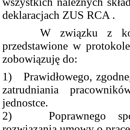
wszystkich należnych skła
deklaracjach ZUS RCA .
W związku z kontrol
przedstawione w protokole
zobowiązuję do:
1) Prawidłowego, zgodneg
zatrudniania pracowni
jednostce.
2) Poprawnego sporzą
rozwiązania umowy o pracę