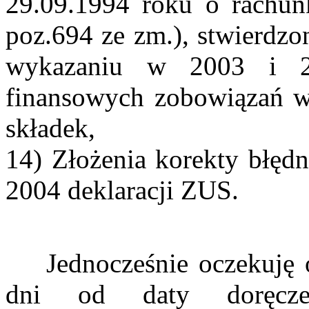
29.09.1994 roku o rachun
poz.694 ze zm.), stwierdzo
wykazaniu w 2003 i 2
finansowych zobowiązań w
składek,
14) Złożenia korekty błęd
2004 deklaracji ZUS.
Jednocześnie oczekuję o
dni od daty doręczen