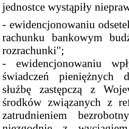
jednostce wystąpiły niepra
- ewidencjonowaniu odset
rachunku bankowym budż
rozrachunki";
- ewidencjonowaniu w
świadczeń pieniężnych 
służbę zastępczą z Woj
środków związanych z re
zatrudnieniem bezrobot
niezgodnie z wyciągie