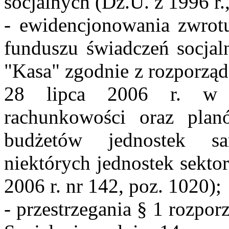
socjalnych (Dz.U. z 1996 r.,
- ewidencjonowania zwrot
funduszu świadczeń socjal
"Kasa" zgodnie z rozporząd
28 lipca 2006 r. w s
rachunkowości oraz plan
budżetów jednostek sa
niektórych jednostek sekto
2006 r. nr 142, poz. 1020);
- przestrzegania § 1 rozpor