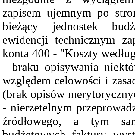
zapisem ujemnym po stro
bieżący jednostek budż
ewidencji technicznym z
konta 400 - "Koszty wedłu
- braku opisywania niek
względem celowości i zas
(brak opisów merytoryczny
- nierzetelnym przeprowad
źródłowego, a tym sa
budżetowych faktury wy