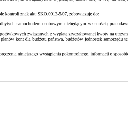
ole kontroli znak akt: SKO.0913-5/07, zobowiązuję do:
odbytych samochodem osobowym niebędącym własnością pracodawcy 
otówkowych związanych z wypłatą zryczałtowanej kwoty na utrzyman
planów kont dla budżetu państwa, budżetów jednostek samorządu tery
doręczenia niniejszego wystąpienia pokontrolnego, informacji o sposob