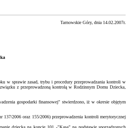
Tarnowskie Góry, dnia 14.02.2007r.
ka
ku w sprawie zasad, trybu i procedury przeprowadzania kontroli w
 w związku z przeprowadzoną kontrolą w Rodzinnym Domu Dziecka,
zenia gospodarki finansowej" stwierdzono, iż w okresie objętym
137/2006 oraz 155/2006) przeprowadzenia kontroli merytorycznej
anie dziecka na koncie 101 -"Kasa" na podstawie sporządzonych