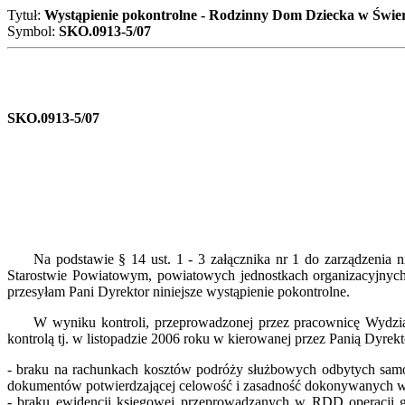
Tytuł:
Wystąpienie pokontrolne - Rodzinny Dom Dziecka w Świe
Symbol:
SKO.0913-5/07
SKO.0913-5/07
D
Na podstawie § 14 ust. 1 - 3 załącznika nr 1 do zarządzenia nr 
Starostwie Powiatowym, powiatowych jednostkach organizacyjnyc
przesyłam Pani Dyrektor niniejsze wystąpienie pokontrolne.
W wyniku kontroli, przeprowadzonej przez pracownicę Wydziału 
kontrolą tj. w listopadzie 2006 roku w kierowanej przez Panią Dyrek
- braku na rachunkach kosztów podróży służbowych odbytych sam
dokumentów potwierdzającej celowość i zasadność dokonywanych 
- braku ewidencji księgowej przeprowadzanych w RDD operacji 