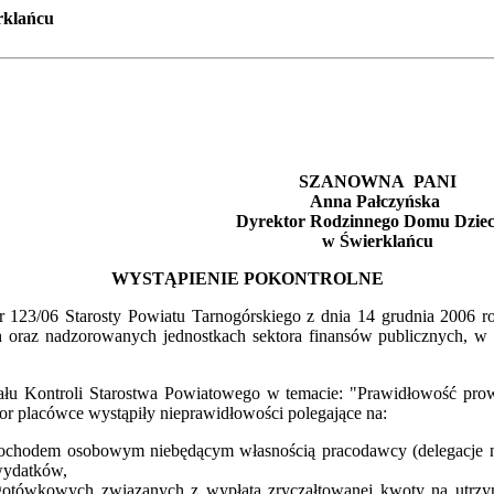
rklańcu
SZANOWNA PANI
Anna Pałczyńska
yrektor Rodzinnego Domu Dziec
w Świerklańcu
WYSTĄPIENIE POKONTROLNE
123/06 Starosty Powiatu Tarnogórskiego z dnia 14 grudnia 2006 ro
h oraz nadzorowanych jednostkach sektora finansów publicznych,
Kontroli Starostwa Powiatowego w temacie: "Prawidłowość prowad
tor placówce wystąpiły nieprawidłowości polegające na:
ochodem osobowym niebędącym własnością pracodawcy (delegacje nr 
wydatków,
gotówkowych związanych z wypłatą zryczałtowanej kwoty na utrzym