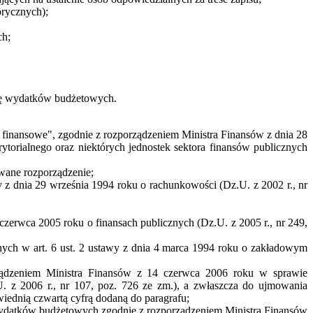
rycznych);
ch;
cję wydatków budżetowych.
inansowe", zgodnie z rozporządzeniem Ministra Finansów z dnia 28
torialnego oraz niektórych jednostek sektora finansów publicznych
wane rozporządzenie;
z dnia 29 września 1994 roku o rachunkowości (Dz.U. z 2002 r., nr
 czerwca 2005 roku o finansach publicznych (Dz.U. z 2005 r., nr 249,
ych w art. 6 ust. 2 ustawy z dnia 4 marca 1994 roku o zakładowym
rządzeniem Ministra Finansów z 14 czerwca 2006 roku w sprawie
 z 2006 r., nr 107, poz. 726 ze zm.), a zwłaszcza do ujmowania
ednią czwartą cyfrą dodaną do paragrafu;
wydatków budżetowych zgodnie z rozporządzeniem Ministra Finansów