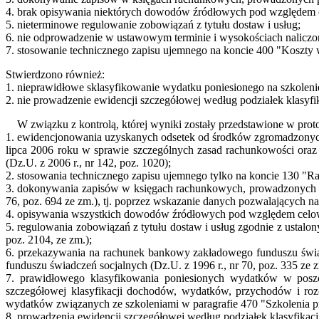
4. brak opisywania niektórych dowodów źródłowych pod względem 
5. nieterminowe regulowanie zobowiązań z tytułu dostaw i usług;
6. nie odprowadzenie w ustawowym terminie i wysokościach nalicz
7. stosowanie technicznego zapisu ujemnego na koncie 400 "Koszty
Stwierdzono również:
1. nieprawidłowe sklasyfikowanie wydatku poniesionego na szkoleni
2. nie prowadzenie ewidencji szczegółowej według podziałek klasy
W związku z kontrolą, której wyniki zostały przedstawione w proto
1. ewidencjonowania uzyskanych odsetek od środków zgromadzonych
lipca 2006 roku w sprawie szczególnych zasad rachunkowości oraz 
(Dz.U. z 2006 r., nr 142, poz. 1020);
2. stosowania technicznego zapisu ujemnego tylko na koncie 130 "R
3. dokonywania zapisów w księgach rachunkowych, prowadzonych prz
76, poz. 694 ze zm.), tj. poprzez wskazanie danych pozwalających na 
4. opisywania wszystkich dowodów źródłowych pod względem celo
5. regulowania zobowiązań z tytułu dostaw i usług zgodnie z ustalon
poz. 2104, ze zm.);
6. przekazywania na rachunek bankowy zakładowego funduszu świad
funduszu świadczeń socjalnych (Dz.U. z 1996 r., nr 70, poz. 335 ze z
7. prawidłowego klasyfikowania poniesionych wydatków w poszc
szczegółowej klasyfikacji dochodów, wydatków, przychodów i ro
wydatków związanych ze szkoleniami w paragrafie 470 "Szkolenia p
8. prowadzenia ewidencji szczegółowej według podziałek klasyfik