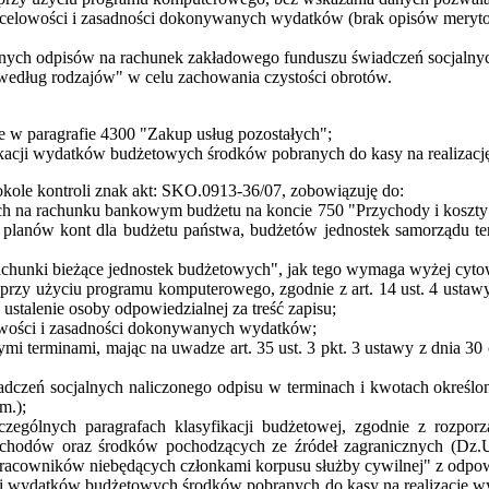
celowości i zasadności dokonywanych wydatków (brak opisów meryto
onych odpisów na rachunek zakładowego funduszu świadczeń socjalny
 według rodzajów" w celu zachowania czystości obrotów.
e w paragrafie 4300 "Zakup usług pozostałych";
fikacji wydatków budżetowych środków pobranych do kasy na realiza
kole kontroli znak akt: SKO.0913-36/07, zobowiązuję do:
 na rachunku bankowym budżetu na koncie 750 "Przychody i koszty f
planów kont dla budżetu państwa, budżetów jednostek samorządu tery
achunki bieżące jednostek budżetowych", jak tego wymaga wyżej cyto
y użyciu programu komputerowego, zgodnie z art. 14 ust. 4 ustawy 
ustalenie osoby odpowiedzialnej za treść zapisu;
wości i zasadności dokonywanych wydatków;
ymi terminami, mając na uwadze art. 35 ust. 3 pkt. 3 ustawy z dnia 30
czeń socjalnych naliczonego odpisu w terminach i kwotach określon
m.);
zególnych paragrafach klasyfikacji budżetowej, zgodnie z rozpo
zchodów oraz środków pochodzących ze źródeł zagranicznych (Dz.U.
racowników niebędących członkami korpusu służby cywilnej" z odpowi
acji wydatków budżetowych środków pobranych do kasy na realizację 