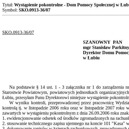
Tytuł:
Wystąpienie pokontrolne - Dom Pomocy Społecznej w Łub
Symbol:
SKO.0913-36/07
SKO.0913-36/07
SZANOWNY PAN
mgr Stanisław Parkitn
Dyrektor Domu Pomocy
w Łubiu
Na podstawie § 14 ust. 1 - 3 załącznika nr 1 do zarządzenia nr 
Starostwie Powiatowym, powiatowych jednostkach organizacyjnyc
Łubiu, przesyłam Panu Dyrektorowi niniejsze wystąpienie pokontroln
W wyniku kontroli, przeprowadzonej przez pracownicę Wydziału 
kontrolą tj. w listopadzie 2006 roku oraz w listopadzie 2007 rok
zawartych w wystąpieniu pokontrolnym z dnia 26.09.2006 roku znak
1. ewidencjonowanie odsetek od środków zgromadzonych na rachunk
2. stosowanie technicznego zapisu ujemnego na koncie 101 "Kasa" w
3. dokonywanie zapisów w księgach rachunkowych, prowadzonych pr