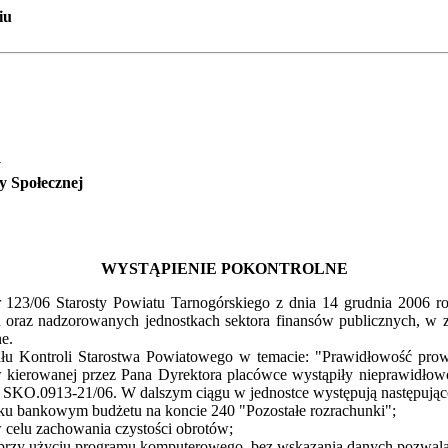
iu
y
 Społecznej
WYSTĄPIENIE POKONTROLNE
123/06 Starosty Powiatu Tarnogórskiego z dnia 14 grudnia 2006 ro
h oraz nadzorowanych jednostkach sektora finansów publicznych, 
e.
Kontroli Starostwa Powiatowego w temacie: "Prawidłowość prowad
u w kierowanej przez Pana Dyrektora placówce wystąpiły nieprawidłow
 SKO.0913-21/06. W dalszym ciągu w jednostce występują następując
u bankowym budżetu na koncie 240 "Pozostałe rozrachunki";
 celu zachowania czystości obrotów;
zy użyciu programu komputerowego, bez wskazania danych pozwalając