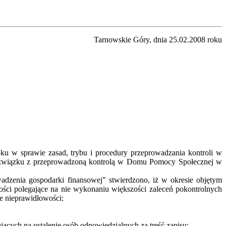
Tarnowskie Góry, dnia 25.02.2008 roku
ku w sprawie zasad, trybu i procedury przeprowadzania kontroli w
w związku z przeprowadzoną kontrolą w Domu Pomocy Społecznej w
zenia gospodarki finansowej" stwierdzono, iż w okresie objętym
ości polegające na nie wykonaniu większości zaleceń pokontrolnych
e nieprawidłowości:
ych na ustalenie osób odpowiedzialnych za treść zapisu;