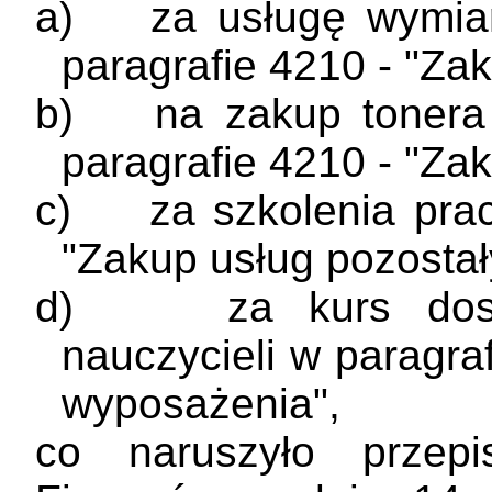
a)
za usługę wymi
paragrafie 4210 - "Za
b)
na zakup tonera
paragrafie 4210 - "Za
c)
za szkolenia pra
"Zakup usług pozostał
d)
za kurs dos
nauczycieli w paragra
wyposażenia",
co naruszyło przepi