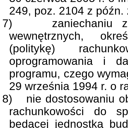
249, poz. 2104 z późn. 
7)
zaniechaniu 
wewnętrznych, okreś
(politykę) rachunk
oprogramowania i dat
programu, czego wymaga
29 września 1994 r. o 
8)
nie dostosowaniu ob
rachunkowości do spe
będącej jednostką bu