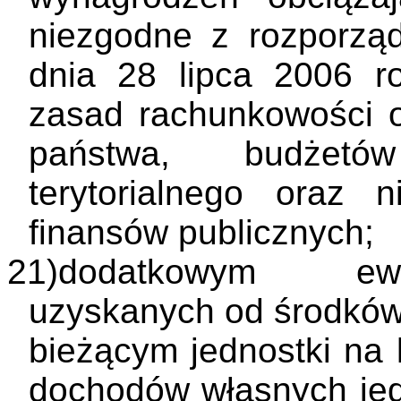
niezgodne z rozporzą
dnia 28 lipca 2006 r
zasad rachunkowości o
państwa, budżetó
terytorialnego oraz n
finansów publicznych;
21)
dodatkowym ewi
uzyskanych od środkó
bieżącym jednostki na
dochodów własnych jed