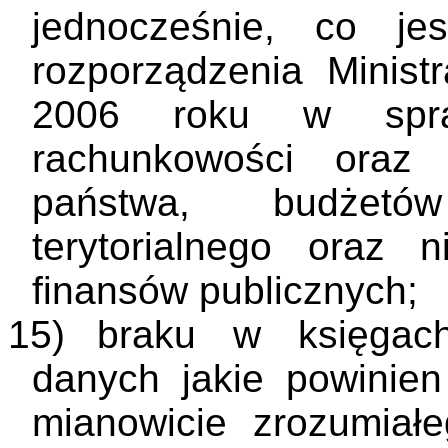
jednocześnie, co je
rozporządzenia Minist
2006 roku w spra
rachunkowości oraz
państwa, budżetó
terytorialnego oraz n
finansów publicznych;
15)
braku w księgach
danych jakie powinien
mianowicie zrozumiał