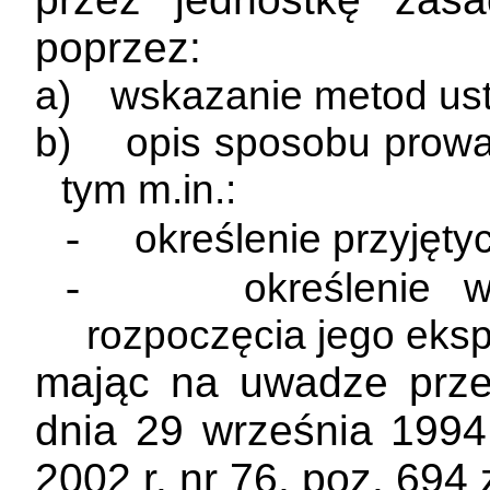
poprzez:
a)
wskazanie metod ust
b)
opis sposobu prow
tym m.in.:
-
określenie przyjęty
-
określenie 
rozpoczęcia jego ekspl
mając na uwadze przep
dnia 29 września 1994
2002 r. nr 76, poz. 694 