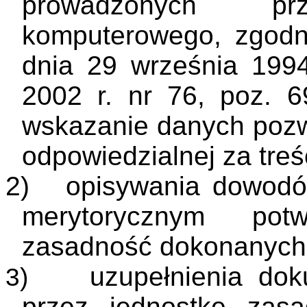
prowadzonych p
komputerowego, zgodni
dnia 29 września 1994
2002 r. nr 76, poz. 6
wskazanie danych pozw
odpowiedzialnej za treś
2)
opisywania dowod
merytorycznym pot
zasadność dokonanych
uzupełnienia dok
3)
przez jednostkę zasa