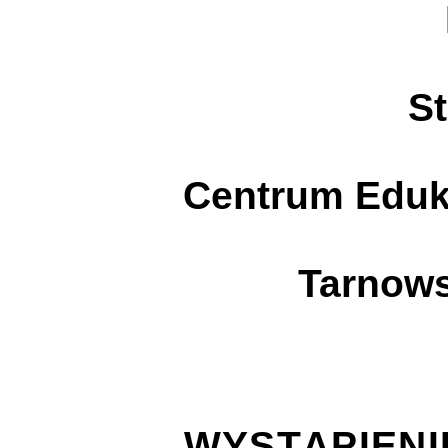
dr J
S
Dyr
Centrum Eduk
Hand
Tarnows
WYSTĄPIEN