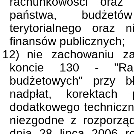
rachunkowości oraz
państwa, budżetó
terytorialnego oraz n
finansów publicznych;
12)
nie zachowaniu za
koncie 130 - "Rac
budżetowych" przy b
nadpłat, korektach 
dodatkowego techniczn
niezgodne z rozporzą
dnia 28 lipca 2006 r