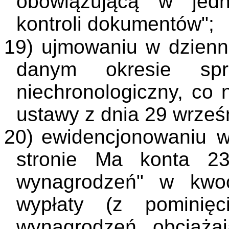
obowiązującą w jedn
kontroli dokumentów";
19)
ujmowaniu w dzienni
danym okresie sp
niechronologiczny, co n
ustawy z dnia 29 wrześ
20)
ewidencjonowaniu 
stronie Ma konta 23
wynagrodzeń" w kwoc
wypłaty (z pominięc
wynagrodzeń obciążaj