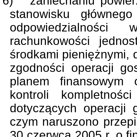
6)
zaniechaniu powier
stanowisku głównego
odpowiedzialności 
rachunkowości jednos
środkami pieniężnymi, 
zgodności operacji go
planem finansowym o
kontroli kompletnośc
dotyczących operacji 
czym naruszono przepis
30 czerwca 2005 r. o fi