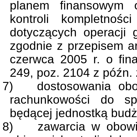
planem finansowym o
kontroli kompletnośc
dotyczących operacji 
zgodnie z przepisem ar
czerwca 2005 r. o fin
249, poz. 2104 z późn. 
7)
dostosowania obo
rachunkowości do spe
będącej jednostką bud
8)
zawarcia w obowią