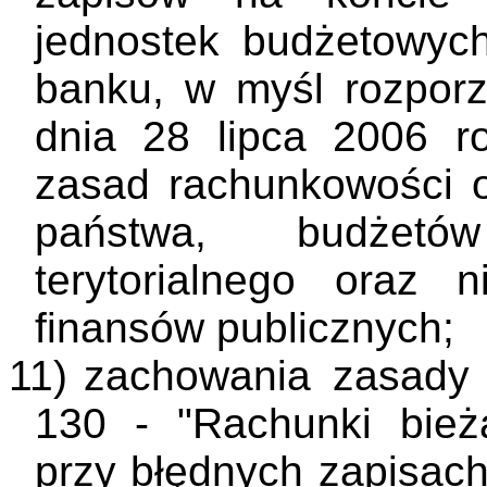
jednostek budżetowyc
banku, w myśl rozporz
dnia 28 lipca 2006 r
zasad rachunkowości o
państwa, budżetó
terytorialnego oraz n
finansów publicznych;
11)
zachowania zasady 
130 - "Rachunki bież
przy błędnych zapisach