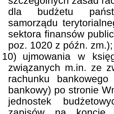
szczególnych zasad ra
dla budżetu państ
samorządu terytorialne
sektora finansów public
poz. 1020 z późn. zm.);
10)
ujmowania w księ
związanych m.in. ze z
rachunku bankowego 
bankowy) po stronie W
jednostek budżetowy
zapisów na koncie 