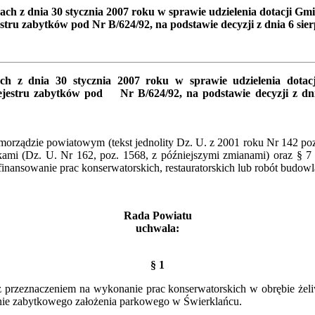
 z dnia 30 stycznia 2007 roku w sprawie udzielenia dotacji Gmi
tru zabytków pod Nr B/624/92, na podstawie decyzji z dnia 6 sie
 z dnia 30 stycznia 2007 roku w sprawie udzielenia dotacj
ejestru zabytków pod Nr B/624/92, na podstawie decyzji z dni
amorządzie powiatowym (tekst jednolity Dz. U. z 2001 roku Nr 142 poz.
tkami (Dz. U. Nr 162, poz. 1568, z późniejszymi zmianami) oraz § 
 sfinansowanie prac konserwatorskich, restauratorskich lub robót budo
Rada Powiatu
uchwala:
§ 1
 z przeznaczeniem na wykonanie prac konserwatorskich w obrębie że
renie zabytkowego założenia parkowego w Świerklańcu.