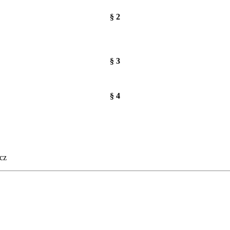
§ 2
§ 3
§ 4
cz