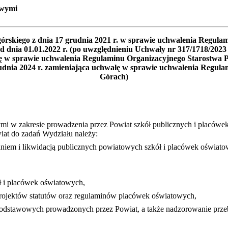
owymi
órskiego z dnia 17 grudnia 2021 r. w sprawie uchwalenia Regul
d dnia 01.01.2022 r. (po uwzględnieniu Uchwały nr 317/1718/202
wałę w sprawie uchwalenia Regulaminu Organizacyjnego Starostw
rudnia 2024 r. zamieniająca uchwałę w sprawie uchwalenia Regu
Górach)
mi w zakresie prowadzenia przez Powiat szkół publicznych i placów
iat do zadań Wydziału należy:
caniem i likwidacją publicznych powiatowych szkół i placówek oświa
ół i placówek oświatowych,
projektów statutów oraz regulaminów placówek oświatowych,
dstawowych prowadzonych przez Powiat, a także nadzorowanie przebie