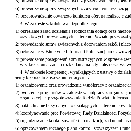
5) prowadzenie spraw związanych z przyznawaniem stypendió
6) prowadzenie spraw związanych z zawieraniem i realizacją
7) przeprowadzanie otwartego konkursu ofert na realizację za
3. W zakresie szkolnictwa niepublicznego:
1) określanie zasad udzielania i rozliczania dotacji oraz na
oświatowych prowadzonych na terenie Powiatu przez osoby 
2) prowadzenie spraw związanych z dotowaniem szkół i plac
3) ogłaszanie w Biuletynie Informacji Publicznej podstawowe
4) prowadzenie postępowań administracyjnych w sprawie zwro
w zakresie umarzania i rozkładania na raty należności we 
4. W zakresie kompetencji wynikających z ustawy o działaln
pieniędzy oraz finansowaniu terroryzmu:
1) organizowanie oraz prowadzenie współpracy z organizacja
2) tworzenie programów w zakresie współpracy z organizacja
organizacyjne, przygotowywanie Radzie Powiatu informacji 
3) uaktualnianie bazy danych o działających na terenie powia
4) koordynowanie prac Powiatowej Rady Działalności Pożytk
5) organizowanie konkursów ofert na realizację zadań publiczn
6) opracowaniem rocznego planu kontroli stowarzyszeń i fund