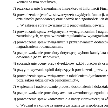
kontroli w tym doraźnych,
7) przekazywanie Generalnemu Inspektorowi Informacji Fina
8) prowadzenie rejestrów: stowarzyszeń zwykłych, fundacji, 
działalności gospodarczej oraz nadzór nad zgodnością ich d
5. W zakresie spraw związanych z pracownikami oświaty:
1) prowadzanie spraw związanych z wynagradzaniem i nagrad
zatrudnionych, w tym tworzenie regulaminów wynagradzania
2) prowadzenie spraw związanych z przyznawaniem dodatków
nagradzaniem i odznaczaniem,
3) przeprowadzanie procedury dotyczącej wyboru kandydata n
odwołania go ze stanowiska,
4) sporządzanie oceny pracy dyrektorów szkół i placówek oś
5) przygotowywanie opinii dotyczących powierzenia przez dy
6) prowadzenie spraw związanych z udzieleniem dyrektorom
poza zakres udzielonych pełnomocnictw,
7) wspieranie i nadzorowanie procesu doskonalenia i dokszta
8) przeprowadzanie procedury awansu zawodowego zgodnie z
9) prowadzenie spraw kadrowych dla kadry kierowniczej szk
6.
Wydział wykonuje czynności związane ze współpracą o