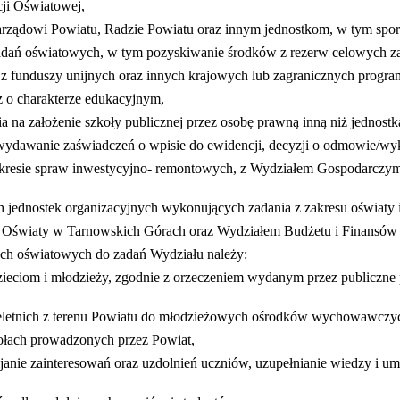
ji Oświatowej,
rządowi Powiatu, Radzie Powiatu oraz innym jednostkom, w tym sporzą
adań oświatowych, w tym pozyskiwanie środków z rezerw celowych z
z funduszy unijnych oraz innych krajowych lub zagranicznych progr
z o charakterze edukacyjnym,
na założenie szkoły publicznej przez osobę prawną inną niż jednostka
 wydawanie zaświadczeń o wpisie do ewidencji, decyzji o odmowie/wyk
akresie spraw inwestycyjno- remontowych, z Wydziałem Gospodarczy
h jednostek organizacyjnych wykonujących zadania z zakresu oświaty
Oświaty w Tarnowskich Górach oraz Wydziałem Budżetu i Finansów w 
ach oświatowych do zadań Wydziału należy:
dzieciom i młodzieży, zgodnie z orzeczeniem wydanym przez publiczne
nieletnich z terenu Powiatu do młodzieżowych ośrodków wychowawczy
łach prowadzonych przez Powiat,
janie
zainteresowań oraz uzdolnień uczniów, uzupełnianie wiedzy i umi