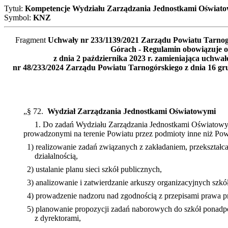
Tytuł:
Kompetencje Wydziału Zarządzania Jednostkami Oświat
Symbol:
KNZ
Fragment
Uchwały nr 233/1139/2021 Zarządu Powiatu Tarnog
Górach - Regulamin obowiązuje o
z dnia 2 października 2023 r. zamieniająca uch
nr 48/233/2024 Zarządu Powiatu Tarnogórskiego z dnia 16 g
„§ 72.
Wydział Zarządzania Jednostkami Oświatowymi
1. Do zadań Wydziału Zarządzania Jednostkami Oświatowy
prowadzonymi na terenie Powiatu przez podmioty inne niż Pow
1) realizowanie zadań związanych z zakładaniem, przekształ
działalnością,
2) ustalanie planu sieci szkół publicznych,
3) analizowanie i zatwierdzanie arkuszy organizacyjnych szk
4) prowadzenie nadzoru nad zgodnością z przepisami prawa 
5) planowanie propozycji zadań naborowych do szkół ponadpo
z dyrektorami,