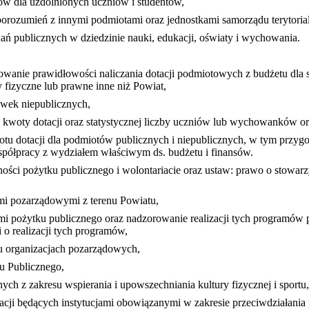
w dla uzdolnionych uczniów i studentów,
 porozumień z innymi podmiotami oraz jednostkami samorządu terytori
dań publicznych w dziedzinie nauki, edukacji, oświaty i wychowania.
dzorowanie prawidłowości naliczania dotacji podmiotowych z budżetu dla
fizyczne lub prawne inne niż Powiat,
ówek niepublicznych,
j kwoty dotacji oraz statystycznej liczby uczniów lub wychowanków or
tu dotacji dla podmiotów publicznych i niepublicznych, w tym przyg
współpracy z wydziałem właściwym ds. budżetu i finansów.
ości pożytku publicznego i wolontariacie oraz ustaw: prawo o stowarzy
mi pozarządowymi z terenu Powiatu,
mi pożytku publicznego oraz nadzorowanie realizacji tych programów 
o realizacji tych programów,
tu organizacjach pozarządowych,
u Publicznego,
ych z zakresu wspierania i upowszechniania kultury fizycznej i sportu
acji będących instytucjami obowiązanymi w zakresie przeciwdziałania 