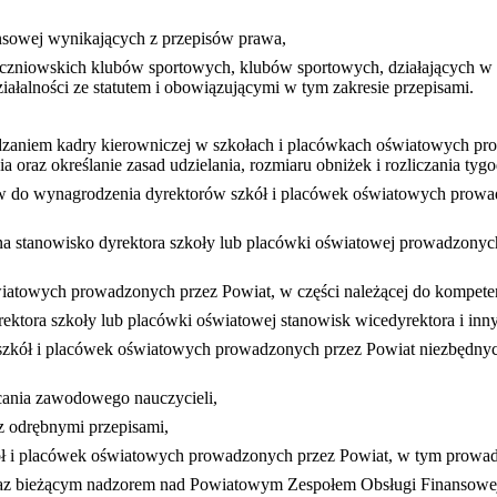
nsowej wynikających z przepisów prawa,
uczniowskich klubów sportowych, klubów sportowych, działających w f
ziałalności ze statutem i obowiązującymi w tym zakresie przepisami.
zaniem kadry kierowniczej w szkołach i placówkach oświatowych pro
 oraz określanie zasad udzielania, rozmiaru obniżek i rozliczania 
 do wynagrodzenia dyrektorów szkół i placówek oświatowych prowad
a stanowisko dyrektora szkoły lub placówki oświatowej prowadzonych
wiatowych prowadzonych przez Powiat, w części należącej do kompete
rektora szkoły lub placówki oświatowej stanowisk wicedyrektora i in
 szkół i placówek oświatowych prowadzonych przez Powiat niezbędny
łcania zawodowego nauczycieli,
 odrębnymi przepisami,
ół i placówek oświatowych prowadzonych przez Powiat, w tym prowad
raz bieżącym nadzorem nad Powiatowym Zespołem Obsługi Finansowe