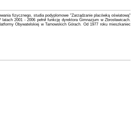
howania fizycznego, studia podyplomowe "Zarządzanie placówką oświatową"
 W latach 2001 - 2006 pełnił funkcję dyrektora Gimnazjum w Zbrosławicach.
latformy Obywatelskiej w Tarnowskich Górach. Od 1977 roku mieszkaniec