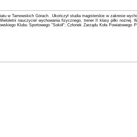
iatu w Tarnowskich Górach.. Ukończył studia magisterskie w zakresie wyc
ieloletni nauczyciel wychowania fizycznego, trener II klasy piłki nożnej.
niowskiego Klubu Sportowego "Sokół"; Członek Zarządu Koła Powiatowego P