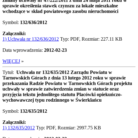
zmiany uchwały nr 47/222/2011 z dnia 24 maja 2011 roku w
sprawie określenia stawek czynszu za lokale mieszkalne
wchodzące w skład powiatowego zasobu nieruchomości
Symbol:
132/636/2012
Załączniki:
1) Uchwała nr 132/636/2012
Typ: PDF, Rozmiar: 227.11 KB
Data wprowadzenia:
2012-02-23
WIĘCEJ
»
Tytuł:
Uchwała nr 132/635/2012 Zarządu Powiatu w
Tarnowskich Górach z dnia 13 lutego 2012 roku w sprawie
przekazania Radzie Powiatu w Tarnowskich Górach projektu
uchwały w sprawie zatwierdzenia zmian w statucie oraz
przyjęcia tekstu jednolitego statutu Placówki opiekuńczo-
wychowawczej typu rodzinnego w Świerklańcu
Symbol:
132/635/2012
Załączniki:
1) 132/635/2012
Typ: PDF, Rozmiar: 2997.75 KB