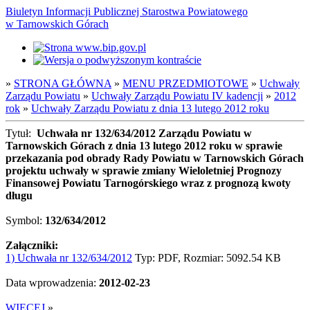
Biuletyn Informacji Publicznej Starostwa Powiatowego
w Tarnowskich Górach
»
STRONA GŁÓWNA
»
MENU PRZEDMIOTOWE
»
Uchwały
Zarządu Powiatu
»
Uchwały Zarządu Powiatu IV kadencji
»
2012
rok
»
Uchwały Zarządu Powiatu z dnia 13 lutego 2012 roku
Tytuł:
Uchwała nr 132/634/2012 Zarządu Powiatu w
Tarnowskich Górach z dnia 13 lutego 2012 roku w sprawie
przekazania pod obrady Rady Powiatu w Tarnowskich Górach
projektu uchwały w sprawie zmiany Wieloletniej Prognozy
Finansowej Powiatu Tarnogórskiego wraz z prognozą kwoty
długu
Symbol:
132/634/2012
Załączniki:
1) Uchwała nr 132/634/2012
Typ: PDF, Rozmiar: 5092.54 KB
Data wprowadzenia:
2012-02-23
WIĘCEJ
»