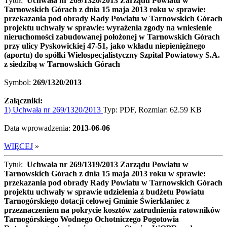
Tytuł:
Uchwała nr 269/1320/2013 Zarządu Powiatu w
Tarnowskich Górach z dnia 15 maja 2013 roku w sprawie:
przekazania pod obrady Rady Powiatu w Tarnowskich Górach
projektu uchwały w sprawie: wyrażenia zgody na wniesienie
nieruchomości zabudowanej położonej w Tarnowskich Górach
przy ulicy Pyskowickiej 47-51, jako wkładu niepieniężnego
(aportu) do spółki Wielospecjalistyczny Szpital Powiatowy S.A.
z siedzibą w Tarnowskich Górach
Symbol:
269/1320/2013
Załączniki:
1) Uchwała nr 269/1320/2013
Typ: PDF, Rozmiar: 62.59 KB
Data wprowadzenia:
2013-06-06
WIĘCEJ
»
Tytuł:
Uchwała nr 269/1319/2013 Zarządu Powiatu w
Tarnowskich Górach z dnia 15 maja 2013 roku w sprawie:
przekazania pod obrady Rady Powiatu w Tarnowskich Górach
projektu uchwały w sprawie udzielenia z budżetu Powiatu
Tarnogórskiego dotacji celowej Gminie Świerklaniec z
przeznaczeniem na pokrycie kosztów zatrudnienia ratowników
Tarnogórskiego Wodnego Ochotniczego Pogotowia