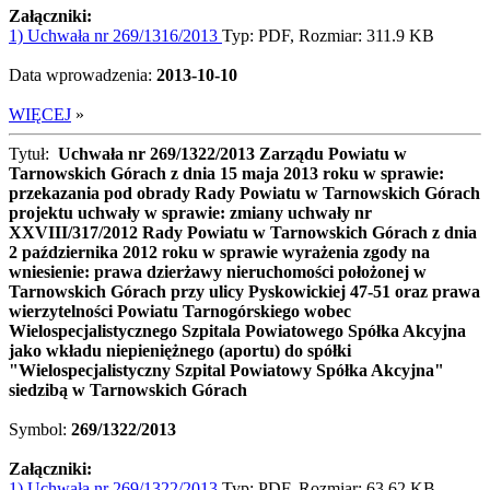
Załączniki:
1) Uchwała nr 269/1316/2013
Typ: PDF, Rozmiar: 311.9 KB
Data wprowadzenia:
2013-10-10
WIĘCEJ
»
Tytuł:
Uchwała nr 269/1322/2013 Zarządu Powiatu w
Tarnowskich Górach z dnia 15 maja 2013 roku w sprawie:
przekazania pod obrady Rady Powiatu w Tarnowskich Górach
projektu uchwały w sprawie: zmiany uchwały nr
XXVIII/317/2012 Rady Powiatu w Tarnowskich Górach z dnia
2 października 2012 roku w sprawie wyrażenia zgody na
wniesienie: prawa dzierżawy nieruchomości położonej w
Tarnowskich Górach przy ulicy Pyskowickiej 47-51 oraz prawa
wierzytelności Powiatu Tarnogórskiego wobec
Wielospecjalistycznego Szpitala Powiatowego Spółka Akcyjna
jako wkładu niepieniężnego (aportu) do spółki
"Wielospecjalistyczny Szpital Powiatowy Spółka Akcyjna"
siedzibą w Tarnowskich Górach
Symbol:
269/1322/2013
Załączniki:
1) Uchwała nr 269/1322/2013
Typ: PDF, Rozmiar: 63.62 KB