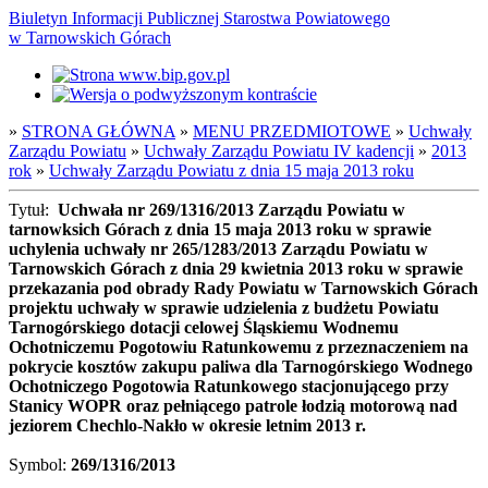
Biuletyn Informacji Publicznej Starostwa Powiatowego
w Tarnowskich Górach
»
STRONA GŁÓWNA
»
MENU PRZEDMIOTOWE
»
Uchwały
Zarządu Powiatu
»
Uchwały Zarządu Powiatu IV kadencji
»
2013
rok
»
Uchwały Zarządu Powiatu z dnia 15 maja 2013 roku
Tytuł:
Uchwała nr 269/1316/2013 Zarządu Powiatu w
tarnowksich Górach z dnia 15 maja 2013 roku w sprawie
uchylenia uchwały nr 265/1283/2013 Zarządu Powiatu w
Tarnowskich Górach z dnia 29 kwietnia 2013 roku w sprawie
przekazania pod obrady Rady Powiatu w Tarnowskich Górach
projektu uchwały w sprawie udzielenia z budżetu Powiatu
Tarnogórskiego dotacji celowej Śląskiemu Wodnemu
Ochotniczemu Pogotowiu Ratunkowemu z przeznaczeniem na
pokrycie kosztów zakupu paliwa dla Tarnogórskiego Wodnego
Ochotniczego Pogotowia Ratunkowego stacjonującego przy
Stanicy WOPR oraz pełniącego patrole łodzią motorową nad
jeziorem Chechlo-Nakło w okresie letnim 2013 r.
Symbol:
269/1316/2013