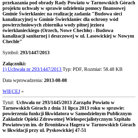
przekazania pod obrady Rady Powiatu w Tarnowskich Górach
projektu uchwały w sprawie udzielenia pomocy finansowej
Gminie Świerklaniec na realizację zadania "Budowa sieci
kanalizacyjnej w Gminie Świerklaniec dla ochrony wód
powierzchniowych zbiornika wody pitnej jeziora
świerklanieckiego (Orzech, Nowe Chechło) - Budowa
kanalizacji sanitarnej i deszczowej w ul. Lasowickiej w Nowym
Chechle"
Symbol:
293/1447/2013
Załączniki:
1) Uchwała nr 293/1447/2013
Typ: PDF, Rozmiar: 58.48 KB
Data wprowadzenia:
2013-08-08
WIĘCEJ
»
Tytuł:
Uchwała nr 293/1445/2013 Zarządu Powiatu w
Tarnowskich Górach z dnia 31 lipca 2013 roku w sprawie:
powierzenia funkcji likwidatora w Samodzielnym Publicznym
Zakładzie Opieki Zdrowotnej Wielospecjalistycznym Szpitalu
Powiatowym im. dr Bronisława Hagera w Tarnowskich Górach
w likwidacji przy ul. Pyskowickiej 47-51