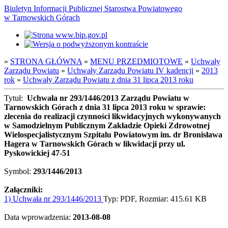
Biuletyn Informacji Publicznej Starostwa Powiatowego
w Tarnowskich Górach
»
STRONA GŁÓWNA
»
MENU PRZEDMIOTOWE
»
Uchwały
Zarządu Powiatu
»
Uchwały Zarządu Powiatu IV kadencji
»
2013
rok
»
Uchwały Zarządu Powiatu z dnia 31 lipca 2013 roku
Tytuł:
Uchwała nr 293/1446/2013 Zarządu Powiatu w
Tarnowskich Górach z dnia 31 lipca 2013 roku w sprawie:
zlecenia do realizacji czynności likwidacyjnych wykonywanych
w Samodzielnym Publicznym Zakładzie Opieki Zdrowotnej
Wielospecjalistycznym Szpitalu Powiatowym im. dr Bronisława
Hagera w Tarnowskich Górach w likwidacji przy ul.
Pyskowickiej 47-51
Symbol:
293/1446/2013
Załączniki:
1) Uchwała nr 293/1446/2013
Typ: PDF, Rozmiar: 415.61 KB
Data wprowadzenia:
2013-08-08