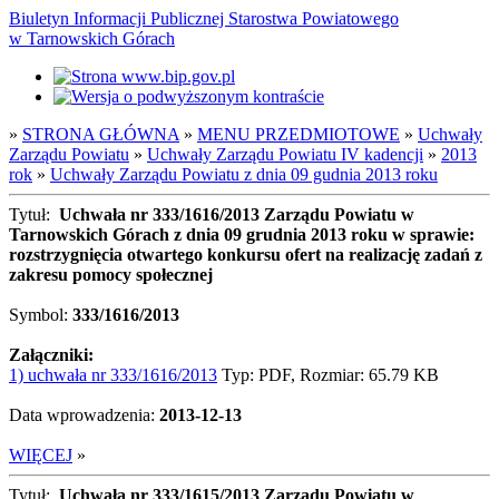
Biuletyn Informacji Publicznej Starostwa Powiatowego
w Tarnowskich Górach
»
STRONA GŁÓWNA
»
MENU PRZEDMIOTOWE
»
Uchwały
Zarządu Powiatu
»
Uchwały Zarządu Powiatu IV kadencji
»
2013
rok
»
Uchwały Zarządu Powiatu z dnia 09 gudnia 2013 roku
Tytuł:
Uchwała nr 333/1616/2013 Zarządu Powiatu w
Tarnowskich Górach z dnia 09 grudnia 2013 roku w sprawie:
rozstrzygnięcia otwartego konkursu ofert na realizację zadań z
zakresu pomocy społecznej
Symbol:
333/1616/2013
Załączniki:
1) uchwała nr 333/1616/2013
Typ: PDF, Rozmiar: 65.79 KB
Data wprowadzenia:
2013-12-13
WIĘCEJ
»
Tytuł:
Uchwała nr 333/1615/2013 Zarządu Powiatu w