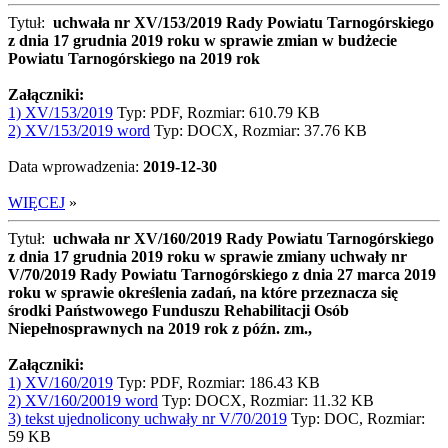
Tytuł:
uchwała nr XV/153/2019 Rady Powiatu Tarnogórskiego
z dnia 17 grudnia 2019 roku w sprawie zmian w budżecie
Powiatu Tarnogórskiego na 2019 rok
Załączniki:
1) XV/153/2019
Typ: PDF, Rozmiar: 610.79 KB
2) XV/153/2019 word
Typ: DOCX, Rozmiar: 37.76 KB
Data wprowadzenia:
2019-12-30
WIĘCEJ
»
Tytuł:
uchwała nr XV/160/2019 Rady Powiatu Tarnogórskiego
z dnia 17 grudnia 2019 roku w sprawie zmiany uchwały nr
V/70/2019 Rady Powiatu Tarnogórskiego z dnia 27 marca 2019
roku w sprawie określenia zadań, na które przeznacza się
środki Państwowego Funduszu Rehabilitacji Osób
Niepełnosprawnych na 2019 rok z późn. zm.,
Załączniki:
1) XV/160/2019
Typ: PDF, Rozmiar: 186.43 KB
2) XV/160/20019 word
Typ: DOCX, Rozmiar: 11.32 KB
3) tekst ujednolicony uchwały nr V/70/2019
Typ: DOC, Rozmiar:
59 KB