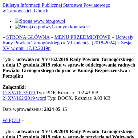
Biuletyn Informacji Publicznej Starostwa Powiatowego
w Tarnowskich Górach
»
STRONA GŁÓWNA
»
MENU PRZEDMIOTOWE
»
Uchwały
Rady Powiatu Tarnogórskiego
»
VI kadencja (2018-2024)
»
Sesja
XV w dniu 17.12.2019r.
Tytuł:
uchwała nr XV/162/2019 Rady Powiatu Tarnogórskiego
z dnia 17 grudnia 2019 roku w sprawie oddelegowania radnych
Powiatu Tarnogórskiego do prac w Komisji Bezpieczeństwa i
Porządku
Załączniki:
1) XV/162/2019
Typ: PDF, Rozmiar: 102.43 KB
2) XV/162/2019 word
Typ: DOCX, Rozmiar: 9.03 KB
Data wprowadzenia:
2024-05-15
WIĘCEJ
»
Tytuł:
uchwała nr XV/159/2019 Rady Powiatu Tarnogórskiego
z dnia 17 grudnia 2019 roku w sprawie przyjęcia od Wojewody