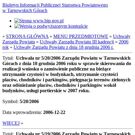
Biuletyn Informacji Publicznej Starostwa Powiatowego
w Tarnowskich Górach
»
STRONA GŁÓWNA
»
MENU PRZEDMIOTOWE
»
Uchwały
Zarządu Powiatu
»
Uchwały Zarządu Powiatu III kadencji
»
2006
rok
»
Uchwały Zarządu Powiatu z dnia 18 grudnia 2006 r.
Tytuł:
Uchwała nr 5/20/2006 Zarządu Powiatu w Tarnowskich
Górach z dnia 18 grudnia 2006 roku w sprawie skierowania do
realizacji wniosku o zamówienie publiczne na bieżące
utrzymanie czystości w budynkach, utrzymanie czystości
placów, chodników i parkingów, pielęgnacja terenów zielonych
oraz odśnieżanie placów, chodników i parkingów wokół
budynków, usługi portierskie w 2007 roku.
Symbol:
5/20/2006
Data wprowadzenia:
2006-12-22
WIĘCEJ
»
Tytuł:
Uchwała nr 5/19/2006 Zarządu Powiatu w Tarnowskich