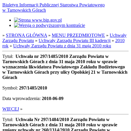
Biuletyn Informacji Publicznej Starostwa Powiatowego
w Tarnowskich Górach
»
STRONA GŁÓWNA
»
MENU PRZEDMIOTOWE
»
Uchwały
Zarządu Powiatu
»
Uchwały Zarządu Powiatu III kadencji
»
2010
rok
»
Uchwały Zarządu Powiatu z dnia 31 maja 2010 roku
Tytuł:
Uchwała nr 297/1485/2010 Zarządu Powiatu w
Tarnowskich Górach z dnia 31 maja 2010 roku w sprawie
wyznaczenia likwidatora Powiatowego Zakładu Budżetowego
w Tarnowskich Górach przy ulicy Opolskiej 21 w Tarnowskich
Górach
Symbol:
297/1485/2010
Data wprowadzenia:
2010-06-09
WIĘCEJ
»
Tytuł:
Uchwała Nr 297/1484/2010 Zarządu Powiatu w
Tarnowskich Górach z dnia 31 maja 2010 roku w sprawie
zmiany uchwały nr 260/1314/2010 Zarządu Powiatu w