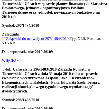
Tarnowskich Górach w sprawie planów finansowych Starostwa
Powiatowego, jednostek organizacyjnych Powiatu
Tarnogórskiego oraz jednostek powiązanych budżetowo na
2010 rok
Symbol:
297/1484/2010
Załączniki:
1) Załącznki do uchwały nr 297/1484/2010
Typ: XLS, Rozmiar:
59.5 KB
Data wprowadzenia:
2010-06-09
WIĘCEJ
»
Tytuł:
Uchwała nr 296/1483/2010 Zarządu Powiatu w
Tarnowskich Górach z dnia 31 maja 2010 roku w sprawie
zwolnienia wicedyrektora Zespołu Szkół Elektroniczno-
Ekonomicznych w Kaletach - Pana Edwarda Szelenberga z
realizacji obowiązkowego tygodniowego wymiaru zajęć
dydaktycznych.
Symbol:
296/1483/2010
Data wprowadzenia:
2010-06-09