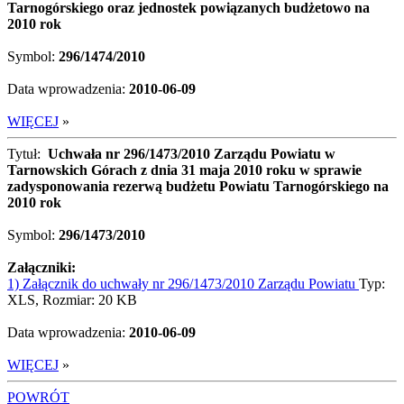
Tarnogórskiego oraz jednostek powiązanych budżetowo na
2010 rok
Symbol:
296/1474/2010
Data wprowadzenia:
2010-06-09
WIĘCEJ
»
Tytuł:
Uchwała nr 296/1473/2010 Zarządu Powiatu w
Tarnowskich Górach z dnia 31 maja 2010 roku w sprawie
zadysponowania rezerwą budżetu Powiatu Tarnogórskiego na
2010 rok
Symbol:
296/1473/2010
Załączniki:
1) Załącznik do uchwały nr 296/1473/2010 Zarządu Powiatu
Typ:
XLS, Rozmiar: 20 KB
Data wprowadzenia:
2010-06-09
WIĘCEJ
»
POWRÓT