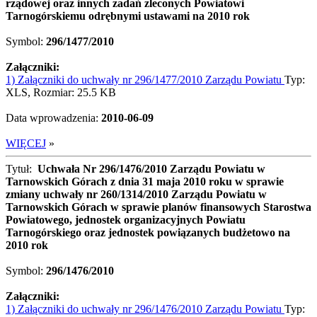
rządowej oraz innych zadań zleconych Powiatowi
Tarnogórskiemu odrębnymi ustawami na 2010 rok
Symbol:
296/1477/2010
Załączniki:
1) Załączniki do uchwały nr 296/1477/2010 Zarządu Powiatu
Typ:
XLS, Rozmiar: 25.5 KB
Data wprowadzenia:
2010-06-09
WIĘCEJ
»
Tytuł:
Uchwała Nr 296/1476/2010 Zarządu Powiatu w
Tarnowskich Górach z dnia 31 maja 2010 roku w sprawie
zmiany uchwały nr 260/1314/2010 Zarządu Powiatu w
Tarnowskich Górach w sprawie planów finansowych Starostwa
Powiatowego, jednostek organizacyjnych Powiatu
Tarnogórskiego oraz jednostek powiązanych budżetowo na
2010 rok
Symbol:
296/1476/2010
Załączniki:
1) Załączniki do uchwały nr 296/1476/2010 Zarządu Powiatu
Typ: