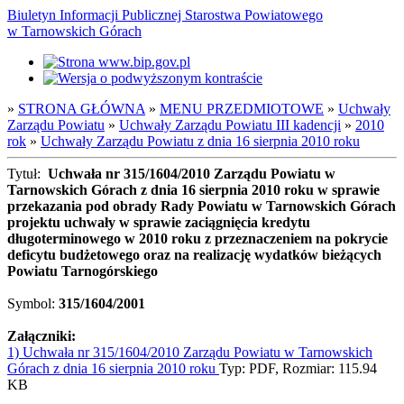
Biuletyn Informacji Publicznej Starostwa Powiatowego
w Tarnowskich Górach
»
STRONA GŁÓWNA
»
MENU PRZEDMIOTOWE
»
Uchwały
Zarządu Powiatu
»
Uchwały Zarządu Powiatu III kadencji
»
2010
rok
»
Uchwały Zarządu Powiatu z dnia 16 sierpnia 2010 roku
Tytuł:
Uchwała nr 315/1604/2010 Zarządu Powiatu w
Tarnowskich Górach z dnia 16 sierpnia 2010 roku w sprawie
przekazania pod obrady Rady Powiatu w Tarnowskich Górach
projektu uchwały w sprawie zaciągnięcia kredytu
długoterminowego w 2010 roku z przeznaczeniem na pokrycie
deficytu budżetowego oraz na realizację wydatków bieżących
Powiatu Tarnogórskiego
Symbol:
315/1604/2001
Załączniki:
1) Uchwała nr 315/1604/2010 Zarządu Powiatu w Tarnowskich
Górach z dnia 16 sierpnia 2010 roku
Typ: PDF, Rozmiar: 115.94
KB