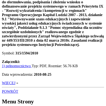
do sformułowania, podpisania i złożenia wniosku o
dofinansowanie projektu systemowego w ramach Priorytetu IX
- "Rozwój wykształcenia i kompetencji w regionach"
Programu Operacyjnego Kapitał Ludzki 2007 - 2013, działanie
9.1 "Wyrównywanie szans edukacyjnych i zapewnienie
wysokiej jakości usług edukacyjnych świadczonych w systemie
oświaty", Poddziałanie 9.1.3 "Pomoc stypendialna dla uczniów
szczególnie uzdolnionych" realizowanego zgodnie z
zatwierdzonymi przez Zarząd Województwa Śląskiego uchwałą
nr 449/353/III/2010 z dnia 02 marca 2010r. Zasadami realizacji
projektu systemowego Instytucji Pośredniczącej.
Symbol:
315/1594/2010
Załączniki:
1) pełnomocnictwo
Typ: PDF, Rozmiar: 56.76 KB
Data wprowadzenia:
2010-08-25
WIĘCEJ
»
POWRÓT
Menu Strony