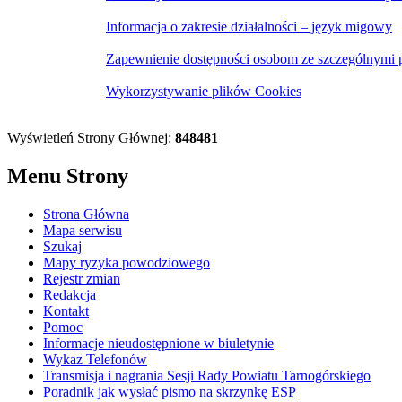
Informacja o zakresie działalności – język migowy
Zapewnienie dostępności osobom ze szczególnymi 
Wykorzystywanie plików Cookies
Wyświetleń Strony Głównej:
848481
Menu Strony
Strona Główna
Mapa serwisu
Szukaj
Mapy ryzyka powodziowego
Rejestr zmian
Redakcja
Kontakt
Pomoc
Informacje nieudostępnione w biuletynie
Wykaz Telefonów
Transmisja i nagrania Sesji Rady Powiatu Tarnogórskiego
Poradnik jak wysłać pismo na skrzynkę ESP