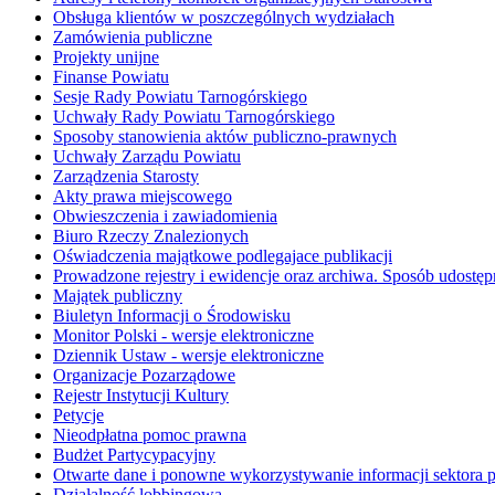
Obsługa klientów w poszczególnych wydziałach
Zamówienia publiczne
Projekty unijne
Finanse Powiatu
Sesje Rady Powiatu Tarnogórskiego
Uchwały Rady Powiatu Tarnogórskiego
Sposoby stanowienia aktów publiczno-prawnych
Uchwały Zarządu Powiatu
Zarządzenia Starosty
Akty prawa miejscowego
Obwieszczenia i zawiadomienia
Biuro Rzeczy Znalezionych
Oświadczenia majątkowe podlegajace publikacji
Prowadzone rejestry i ewidencje oraz archiwa. Sposób udostęp
Majątek publiczny
Biuletyn Informacji o Środowisku
Monitor Polski - wersje elektroniczne
Dziennik Ustaw - wersje elektroniczne
Organizacje Pozarządowe
Rejestr Instytucji Kultury
Petycje
Nieodpłatna pomoc prawna
Budżet Partycypacyjny
Otwarte dane i ponowne wykorzystywanie informacji sektora 
Działalność lobbingowa