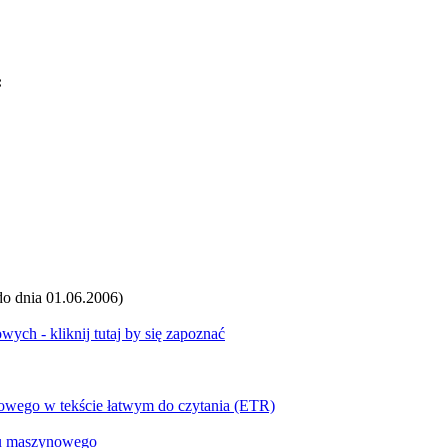
:
 dnia 01.06.2006)
h - kliknij tutaj by się zapoznać
atowego w tekście łatwym do czytania (ETR)
ytu maszynowego