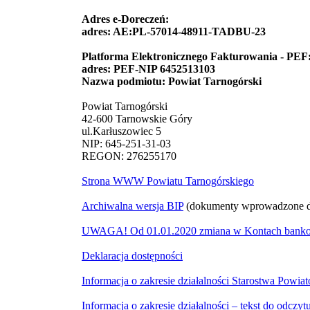
Adres e-Doreczeń:
adres: AE:PL-57014-48911-TADBU-23
Platforma Elektronicznego Fakturowania - PEF
adres: PEF-NIP 6452513103
Nazwa podmiotu: Powiat Tarnogórski
Powiat Tarnogórski
42-600 Tarnowskie Góry
ul.Karłuszowiec 5
NIP: 645-251-31-03
REGON: 276255170
Strona WWW Powiatu Tarnogórskiego
Archiwalna wersja BIP
(dokumenty wprowadzone do
UWAGA! Od 01.01.2020 zmiana w Kontach bankowyc
Deklaracja dostępności
Informacja o zakresie działalności Starostwa Powi
Informacja o zakresie działalności – tekst do odcz