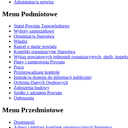
Administracja serwisu
Menu Podmiotowe
Statut Powiatu Tarnogórskiego
Wybory samorządowe
Organizacja Starostwa
Władze
Raport o stanie powiatu
Komórki organizacyjne Starostwa
Wykaz powiatowych jednostek organizacyjnych, służb, inspekcj
Plany i zamierzenia Powiatu
Praca
Przeprowadzane kontrole
Instrukcja dostępu do informacji publicznej
Ochrona Danych Osobowych
Zgłoszenia budowy
Spółki z udziałem Powiatu
Ogłoszenia
Menu Przedmiotowe
Dostępność
Adresy i telefony komórek organizacyjnych Starostwa