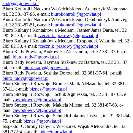
kadry@tgpowiat.pl
Biuro Kontroli i Nadzoru Właścicielskiego, Adamczyk Małgorzata,
tel. 32 381-37-96, e-mail:
biurokontroli@tgpowiat.pl
Biuro Kontroli i Nadzoru Właścicielskiego, Dembończyk Andrzej,
tel. 32 381-87-51, e-mail:
biurokontroli@tgpowiat.pl
Biuro Kultury i Kontaktów z Mediami, Jasmer-Janas Daria, tel. 32
285-82-30, e-mail:
rzecznik_prasowy@tgpowiat.pl
Biuro Kultury i Kontaktów z Mediami, Respondek Wiktoria, tel. 32
285-82-30, e-mail:
rzecznik_prasowy@tgpowiat.pl
Biuro Rady Powiatu, Binkowska Aleksandra, tel. 32 381-37-65, e-
mail:
biuro_rady@tgpowiat.pl
Biuro Rady Powiatu, Rzyman-Staśkiewicz Barbara, tel. 32 381-37-
64, e-mail:
biuro_rady@tgpowiat.pl
Biuro Rady Powiatu, Sosinka Dorota, tel. 32 381-37-64, e-mail:
biuro_rady@tgpowiat.pl
Biuro Strategii i Rozwoju, Broniec-Malik Aleksandra, tel. 32 381-
37-11, e-mail:
biznes@tgpowiat.pl
Biuro Strategii i Rozwoju, Jochlik Agnieszka, tel. 32 381-87-63, e-
mail:
zawodowcy@tgpowiat.pl
Biuro Strategii i Rozwoju, Makieła Milena, tel. 32 381-87-63, e-
mail:
zawodowcy@tgpowiat.pl
Biuro Strategii i Rozwoju, Schmidt-Łakomy Justyna, tel. 32 381-84-
75, e-mail:
biznes@tgpowiat.pl
Inspektor Ochrony Danych, Wieczorek-Wąsik Aleksandra, tel. 32
381-37-94, e-mail:
iodo@tgpowiat.pl