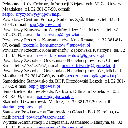
Pełnomocnik ds. Ochrony Informacji Niejawnych, Maślankiewicz
Magdalena, tel. 32 381-37-90, e-mail:
zespol_kryzysowy@tgpowiat.pl
Powiatowe Centrum Pomocy Rodzinie, Zyśk Klaudia, tel. 32 381-
81-01, e-mail:
pcpr@tgpowiat.pl
Powiatowy Konserwator Zabytków, Plewińska Marzena, tel. 32
381-37-89, e-mail:
konserwator@tgpowiat.pl
Powiatowy Rzecznik Konsumentów, Krus Renata, tel. 32 381-81-
07, e-mail:
rzecznik_konsumentow@tgpowiat.pl
Powiatowy Rzecznik Konsumentów, Ząbkowska Katarzyna, tel. 32
381-37-09, e-mail:
rzecznik_konsumentow@tgpowiat.pl
Powiatowy Zespół ds. Orzekania o Niepełnosprawności, Chmiel
Sonia, tel. 32 381-87-62, e-mail:
orzecznictwo.tg@tgpowiat.pl
Powiatowy Zespół ds. Orzekania o Niepełnosprawności, Michalik
Monika, tel. 32 381-87-60, e-mail:
orzecznictwo.tg@tgpowiat.pl
Samodzielne Stanowisko ds. BHP, Drozdowski Leszek, tel. 32 381-
37-62, e-mail:
bhp@tgpowiat.pl
Samodzielne Stanowisko ds. Nadzoru, Dittmann Izabela, tel. 032
381-37-93, e-mail:
nadzor@tgpowiat.pl
Skarbnik, Dzwonkowski Mariusz, tel. 32 381-37-20, e-mail:
skarbnik@tgpowiat.pl
Starostwo Powiatowe w Tarnowskich Górach, Polk Karolina, e-
mail:
zarzad_powiatu@tgpowiat.pl
Wydział Administracji i Zarządzania, Atamaniec Katarzyna, tel. 32
381-37-86, e-mail:
zamowienia@tgpowiat.pl