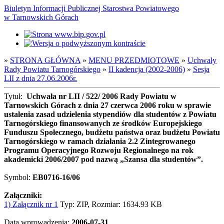
Biuletyn Informacji Publicznej Starostwa Powiatowego
w Tarnowskich Górach
»
STRONA GŁÓWNA
»
MENU PRZEDMIOTOWE
»
Uchwały
Rady Powiatu Tarnogórskiego
»
II kadencja (2002-2006)
»
Sesja
LII z dnia 27.06.2006r.
Tytuł:
Uchwała nr LII / 522/ 2006 Rady Powiatu w
Tarnowskich Górach z dnia 27 czerwca 2006 roku w sprawie
ustalenia zasad udzielenia stypendiów dla studentów z Powiatu
Tarnogórskiego finansowanych ze środków Europejskiego
Funduszu Społecznego, budżetu państwa oraz budżetu Powiatu
Tarnogórskiego w ramach działania 2.2 Zintegrowanego
Programu Operacyjnego Rozwoju Regionalnego na rok
akademicki 2006/2007 pod nazwą „Szansa dla studentów”.
Symbol:
EB0716-16/06
Załączniki:
1) Załącznik nr 1
Typ: ZIP, Rozmiar: 1634.93 KB
Data wprowadzenia:
2006-07-31