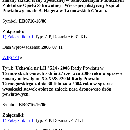
zmiany składu Rady Społecznej w Samodzielnym Publicznym
Zakładzie Opieki Zdrowotnej - Wielospecjalistyczny Szpital
Powiatowy im. dr B. Hagera w Tarnowskich Górach.
Symbol:
EB0716-16/06
Załączniki:
1) Załącznik nr 1
Typ: ZIP, Rozmiar: 6.31 KB
Data wprowadzenia:
2006-07-11
WIĘCEJ
»
Tytuł:
Uchwała nr LII / 524 / 2006 Rady Powiatu w
Tarnowskich Górach z dnia 27 czerwca 2006 roku w sprawie
zmiany uchwały nr XXX/285/2004 Rady Powiatu
Tarnogórskiego z dnia 30 listopada 2004 roku w sprawie
wysokości stawek opłat za zajęcie pasa drogowego dróg
powiatowych.
Symbol:
EB0716-16/06
Załączniki:
1) Załącznik nr 1
Typ: ZIP, Rozmiar: 4.7 KB