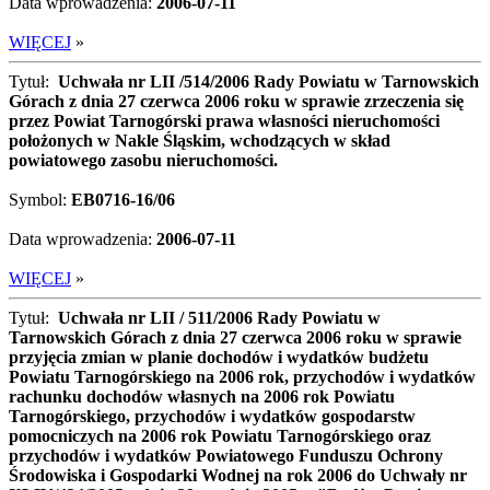
Data wprowadzenia:
2006-07-11
WIĘCEJ
»
Tytuł:
Uchwała nr LII /514/2006 Rady Powiatu w Tarnowskich
Górach z dnia 27 czerwca 2006 roku w sprawie zrzeczenia się
przez Powiat Tarnogórski prawa własności nieruchomości
położonych w Nakle Śląskim, wchodzących w skład
powiatowego zasobu nieruchomości.
Symbol:
EB0716-16/06
Data wprowadzenia:
2006-07-11
WIĘCEJ
»
Tytuł:
Uchwała nr LII / 511/2006 Rady Powiatu w
Tarnowskich Górach z dnia 27 czerwca 2006 roku w sprawie
przyjęcia zmian w planie dochodów i wydatków budżetu
Powiatu Tarnogórskiego na 2006 rok, przychodów i wydatków
rachunku dochodów własnych na 2006 rok Powiatu
Tarnogórskiego, przychodów i wydatków gospodarstw
pomocniczych na 2006 rok Powiatu Tarnogórskiego oraz
przychodów i wydatków Powiatowego Funduszu Ochrony
Środowiska i Gospodarki Wodnej na rok 2006 do Uchwały nr