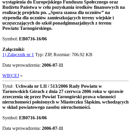
wystąpienia do Europejskiego Funduszu Społecznego oraz
Budżetu Państwa w celu pozyskania środków finansowych na
realizację projektu pn. „Spora szansa dla uczniów” na
stypendia dla uczniów zamieszkujących tereny wiejskie i
uczęszczających do szkół ponadgimnazjalnych z terenu
Powiatu Tarnogórskiego.
Symbol:
EB0716-16/06
Załączniki:
1) Załącznik nr 1
Typ: ZIP, Rozmiar: 706.92 KB
Data wprowadzenia:
2006-07-11
WIĘCEJ
»
Tytuł:
Uchwała nr LII / 513/2006 Rady Powiatu w
Tarnowskich Górach z dnia 27 czerwca 2006 roku w sprawie
zrzeczenia się przez Powiat Tarnogórski prawa własności
nieruchomości położonych w Miasteczku Śląskim, wchodzących
w skład powiatowego zasobu nieruchomości.
Symbol:
EB0716-16/06
Data wprowadzenia:
2006-07-11